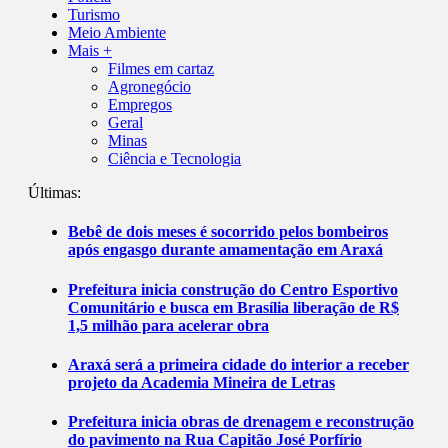
Turismo
Meio Ambiente
Mais +
Filmes em cartaz
Agronegócio
Empregos
Geral
Minas
Ciência e Tecnologia
Últimas:
Bebê de dois meses é socorrido pelos bombeiros
após engasgo durante amamentação em Araxá
Prefeitura inicia construção do Centro Esportivo
Comunitário e busca em Brasília liberação de R$
1,5 milhão para acelerar obra
Araxá será a primeira cidade do interior a receber
projeto da Academia Mineira de Letras
Prefeitura inicia obras de drenagem e reconstrução
do pavimento na Rua Capitão José Porfírio