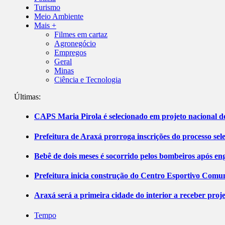
Turismo
Meio Ambiente
Mais +
Filmes em cartaz
Agronegócio
Empregos
Geral
Minas
Ciência e Tecnologia
Últimas:
CAPS Maria Pirola é selecionado em projeto nacional de
Prefeitura de Araxá prorroga inscrições do processo sel
Bebê de dois meses é socorrido pelos bombeiros após 
Prefeitura inicia construção do Centro Esportivo Comuni
Araxá será a primeira cidade do interior a receber pro
Tempo