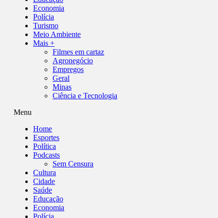
Economia
Polícia
Turismo
Meio Ambiente
Mais +
Filmes em cartaz
Agronegócio
Empregos
Geral
Minas
Ciência e Tecnologia
Menu
Home
Esportes
Política
Podcasts
Sem Censura
Cultura
Cidade
Saúde
Educação
Economia
Polícia