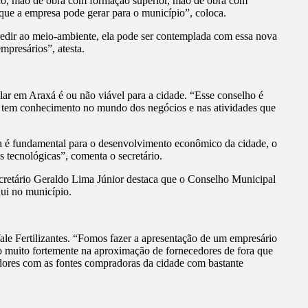
co, mão de obra com formação superior, mão de obra com
 que a empresa pode gerar para o município”, coloca.
redir ao meio-ambiente, ela pode ser contemplada com essa nova
mpresários”, atesta.
ar em Araxá é ou não viável para a cidade. “Esse conselho é
ue tem conhecimento no mundo dos negócios e nas atividades que
ica é fundamental para o desenvolvimento econômico da cidade, o
 tecnológicas”, comenta o secretário.
ecretário Geraldo Lima Júnior destaca que o Conselho Municipal
qui no município.
ale Fertilizantes. “Fomos fazer a apresentação de um empresário
do muito fortemente na aproximação de fornecedores de fora que
edores com as fontes compradoras da cidade com bastante