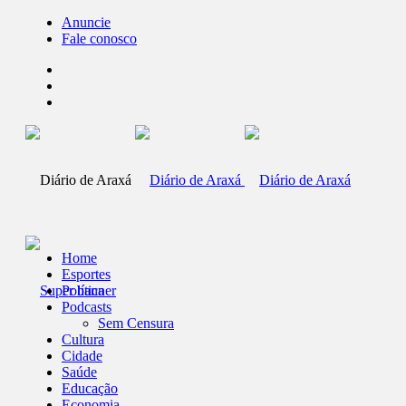
Anuncie
Fale conosco
Home
Esportes
Política
Podcasts
Sem Censura
Cultura
Cidade
Saúde
Educação
Economia