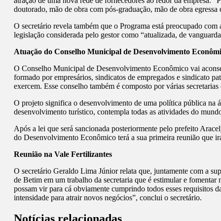
atração de uma nova rede de fornecedores ao redor da empresa. 
doutorado, mão de obra com pós-graduação, mão de obra egressa do 
O secretário revela também que o Programa está preocupado com a 
legislação considerada pelo gestor como “atualizada, de vanguarda, 
Atuação do Conselho Municipal de Desenvolvimento Econôm
O Conselho Municipal de Desenvolvimento Econômico vai aconselhar
formado por empresários, sindicatos de empregados e sindicato pa
exercem. Esse conselho também é composto por várias secretarias da
O projeto significa o desenvolvimento de uma política pública na 
desenvolvimento turístico, contempla todas as atividades do mund
Após a lei que será sancionada posteriormente pelo prefeito Arac
do Desenvolvimento Econômico terá a sua primeira reunião que irá 
Reunião na Vale Fertilizantes
O secretário Geraldo Lima Júnior relata que, juntamente com a sup
de Betim em um trabalho da secretaria que é estimular e fomentar 
possam vir para cá obviamente cumprindo todos esses requisitos d
intensidade para atrair novos negócios”, conclui o secretário.
Notícias relacionadas