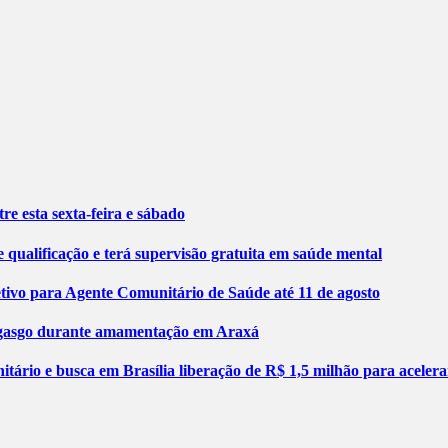
re esta sexta-feira e sábado
 qualificação e terá supervisão gratuita em saúde mental
etivo para Agente Comunitário de Saúde até 11 de agosto
engasgo durante amamentação em Araxá
tário e busca em Brasília liberação de R$ 1,5 milhão para aceler