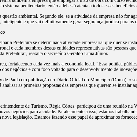
“Premia também a empresa que empregar a mão de obra com curso técni
sistema penitenciário, então a lei está atenta a todos esses benefícios
questão ambiental. Segundo ele, se a atividade da empresa não for ag
inteligente e que vai definitivamente gerar segurança jurídica para os e
ico
 a Prefeitura se determinada atividade empresarial que quer se instal
tronal e cada membros dessas entidades representativas são pessoas q
 Prefeitura”, ressalta o secretário Geraldo Lima Júnior.
área, fortalecendo cada vez mais a economia local. “Essa política públ
o dos negócios e com foco voltado para o desenvolvimento de inovações
ely de Paula em publicação no Diário Oficial do Município (Doma), o s
analisar as primeiras propostas das empresas que querem se instalar a
erintendente de Turismo, Régia Côrtes, participou de uma reunião na V
novos negócios para a cidade. Paralelamente a isso, estamos trabalhan
a nova legislação. Estamos fazendo esse papel de aproximar os fornec