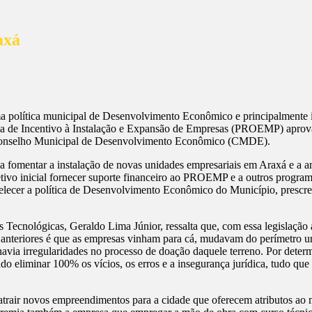
axá
ma política municipal de Desenvolvimento Econômico e principalmente i
grama de Incentivo à Instalação e Expansão de Empresas (PROEMP) apro
selho Municipal de Desenvolvimento Econômico (CMDE).
 fomentar a instalação de novas unidades empresariais em Araxá e a a
o inicial fornecer suporte financeiro ao PROEMP e a outros programa
cer a política de Desenvolvimento Econômico do Município, prescrever
Tecnológicas, Geraldo Lima Júnior, ressalta que, com essa legislação 
nteriores é que as empresas vinham para cá, mudavam do perímetro urban
havia irregularidades no processo de doação daquele terreno. Por dete
ando eliminar 100% os vícios, os erros e a insegurança jurídica, tudo 
 atrair novos empreendimentos para a cidade que oferecem atributos ao