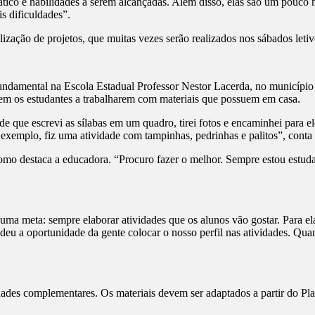
ico e habilidades a serem alcançadas. Além disso, elas são um pouco m
s dificuldades”.
zação de projetos, que muitas vezes serão realizados nos sábados letiv
undamental na Escola Estadual Professor Nestor Lacerda, no municípi
lem os estudantes a trabalharem com materiais que possuem em casa.
ade que escrevi as sílabas em um quadro, tirei fotos e encaminhei para e
 exemplo, fiz uma atividade com tampinhas, pedrinhas e palitos”, conta
como destaca a educadora. “Procuro fazer o melhor. Sempre estou estud
uma meta: sempre elaborar atividades que os alunos vão gostar. Para el
o deu a oportunidade da gente colocar o nosso perfil nas atividades. Q
ades complementares. Os materiais devem ser adaptados a partir do Pl