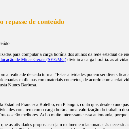
o repasse de conteúdo
izadas para computar a carga horária dos alunos da rede estadual de ens
 Educação de Minas Gerais (SEE/MG)
dividiu a carga horária: as ativid
om a realidade de cada turma. “Estas atividades podem ser diversificad
deoaulas e oficinas com materiais concretos, de acordo com a criativid
gusta Nunes Barbosa.
a Estadual Francisca Botelho, em Pitangui, conta que, desde o ano pass
ividades contarem como carga horária uma valorização do trabalho dese
rutos serão melhores. Acho muito interessante essa autonomia, porque v
ue as atividades propostas sejam realmente relacionadas às necessidad