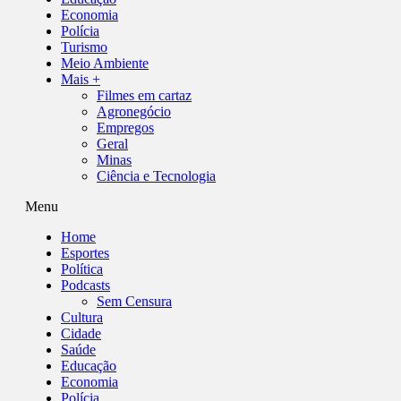
Economia
Polícia
Turismo
Meio Ambiente
Mais +
Filmes em cartaz
Agronegócio
Empregos
Geral
Minas
Ciência e Tecnologia
Menu
Home
Esportes
Política
Podcasts
Sem Censura
Cultura
Cidade
Saúde
Educação
Economia
Polícia