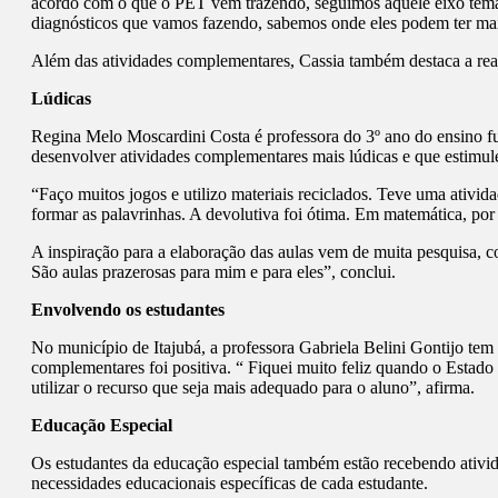
acordo com o que o PET vem trazendo, seguimos aquele eixo temát
diagnósticos que vamos fazendo, sabemos onde eles podem ter mai
Além das atividades complementares, Cassia também destaca a reali
Lúdicas
Regina Melo Moscardini Costa é professora do 3º ano do ensino f
desenvolver atividades complementares mais lúdicas e que estimu
“Faço muitos jogos e utilizo materiais reciclados. Teve uma ativid
formar as palavrinhas. A devolutiva foi ótima. Em matemática, por
A inspiração para a elaboração das aulas vem de muita pesquisa, 
São aulas prazerosas para mim e para eles”, conclui.
Envolvendo os estudantes
No município de Itajubá, a professora Gabriela Belini Gontijo tem 
complementares foi positiva. “ Fiquei muito feliz quando o Estad
utilizar o recurso que seja mais adequado para o aluno”, afirma.
Educação Especial
Os estudantes da educação especial também estão recebendo ativid
necessidades educacionais específicas de cada estudante.