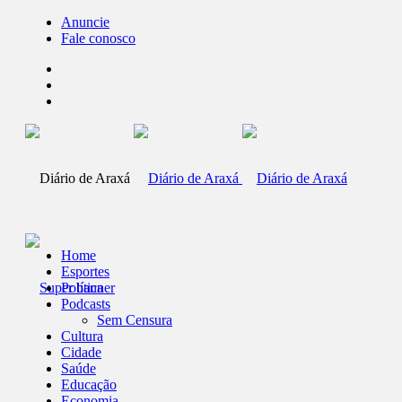
Anuncie
Fale conosco
Home
Esportes
Política
Podcasts
Sem Censura
Cultura
Cidade
Saúde
Educação
Economia