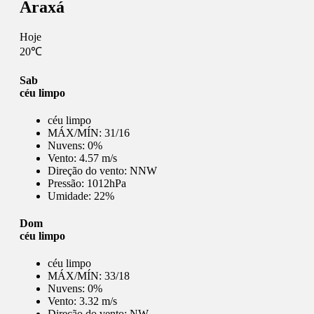
Araxá
Hoje
20℃
Sab
céu limpo
céu limpo
MÁX/MÍN:
31/16
Nuvens:
0%
Vento:
4.57 m/s
Direção do vento:
NNW
Pressão:
1012hPa
Umidade:
22%
Dom
céu limpo
céu limpo
MÁX/MÍN:
33/18
Nuvens:
0%
Vento:
3.32 m/s
Direção do vento:
NW