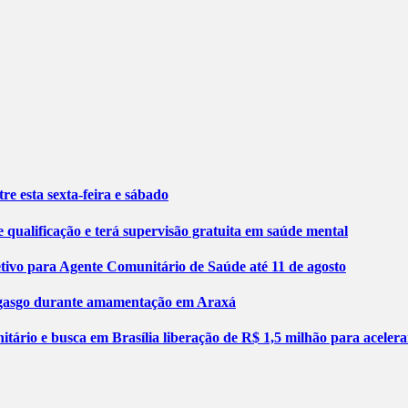
re esta sexta-feira e sábado
 qualificação e terá supervisão gratuita em saúde mental
etivo para Agente Comunitário de Saúde até 11 de agosto
engasgo durante amamentação em Araxá
tário e busca em Brasília liberação de R$ 1,5 milhão para aceler