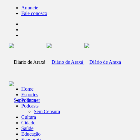
Anuncie
Fale conosco
Home
Esportes
Política
Podcasts
Sem Censura
Cultura
Cidade
Saúde
Educação
Economia