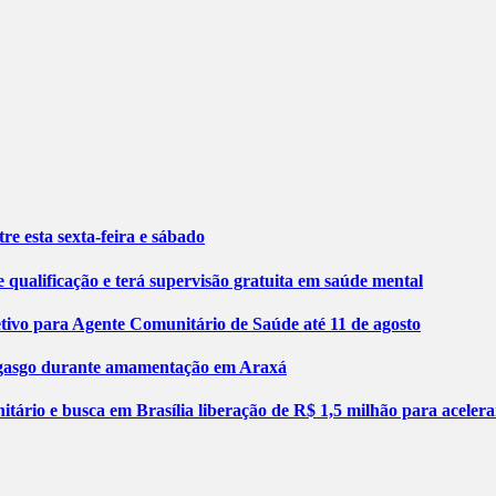
re esta sexta-feira e sábado
 qualificação e terá supervisão gratuita em saúde mental
etivo para Agente Comunitário de Saúde até 11 de agosto
engasgo durante amamentação em Araxá
tário e busca em Brasília liberação de R$ 1,5 milhão para aceler