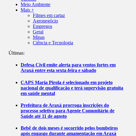
Meio Ambiente
Mais +
Filmes em cartaz
Agronegócio
Empregos
Geral
Minas
Ciência e Tecnologia
Últimas:
Defesa Civil emite alerta para ventos fortes em
Araxá entre esta sexta-feira e sábado
CAPS Maria Pirola é selecionado em projeto
nacional de qualificação e terá supervisão gratuita
em saúde mental
Prefeitura de Araxá prorroga inscrições do
processo seletivo para Agente Comunitário de
Saúde até 11 de agosto
Bebê de dois meses é socorrido pelos bombeiros
após engasgo durante amamentação em Araxá