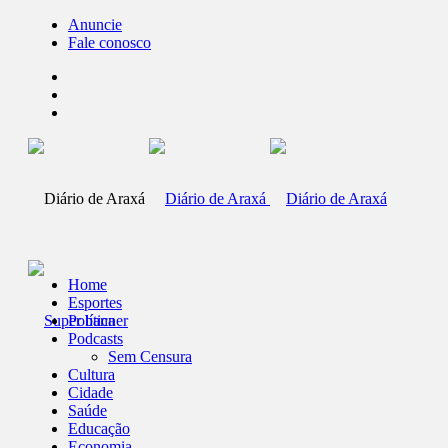
Anuncie
Fale conosco
Home
Esportes
Política
Podcasts
Sem Censura
Cultura
Cidade
Saúde
Educação
Economia