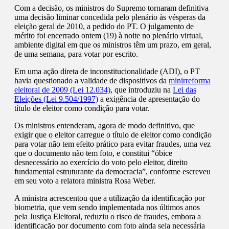
Com a decisão, os ministros do Supremo tornaram definitiva
uma decisão liminar concedida pelo plenário às vésperas da
eleição geral de 2010, a pedido do PT. O julgamento de
mérito foi encerrado ontem (19) à noite no plenário virtual,
ambiente digital em que os ministros têm um prazo, em geral,
de uma semana, para votar por escrito.
Em uma ação direta de inconstitucionalidade (ADI), o PT
havia questionado a validade de dispositivos da
minirreforma
eleitoral de 2009 (Lei 12.034)
, que introduziu na
Lei das
Eleições (Lei 9.504/1997)
a exigência de apresentação do
título de eleitor como condição para votar.
Os ministros entenderam, agora de modo definitivo, que
exigir que o eleitor carregue o título de eleitor como condição
para votar não tem efeito prático para evitar fraudes, uma vez
que o documento não tem foto, e constitui “óbice
desnecessário ao exercício do voto pelo eleitor, direito
fundamental estruturante da democracia”, conforme escreveu
em seu voto a relatora ministra Rosa Weber.
A ministra acrescentou que a utilização da identificação por
biometria, que vem sendo implementada nos últimos anos
pela Justiça Eleitoral, reduziu o risco de fraudes, embora a
identificação por documento com foto ainda seja necessária