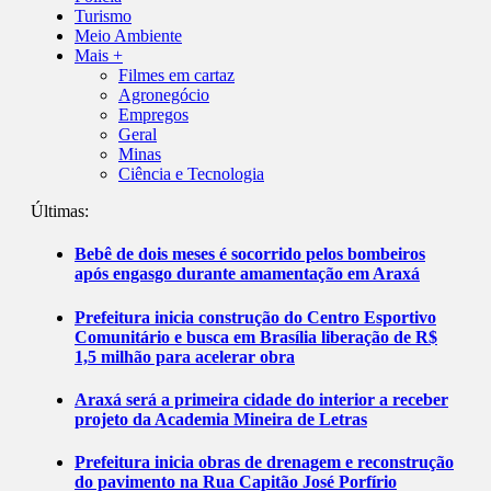
Turismo
Meio Ambiente
Mais +
Filmes em cartaz
Agronegócio
Empregos
Geral
Minas
Ciência e Tecnologia
Últimas:
Bebê de dois meses é socorrido pelos bombeiros
após engasgo durante amamentação em Araxá
Prefeitura inicia construção do Centro Esportivo
Comunitário e busca em Brasília liberação de R$
1,5 milhão para acelerar obra
Araxá será a primeira cidade do interior a receber
projeto da Academia Mineira de Letras
Prefeitura inicia obras de drenagem e reconstrução
do pavimento na Rua Capitão José Porfírio