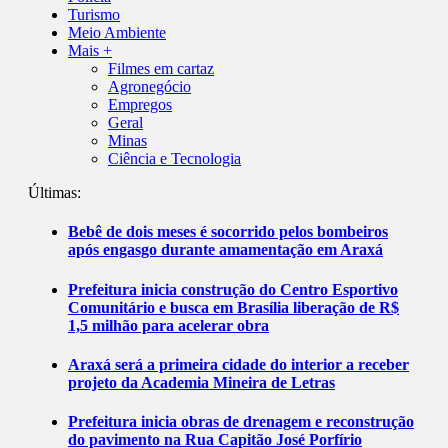
Turismo
Meio Ambiente
Mais +
Filmes em cartaz
Agronegócio
Empregos
Geral
Minas
Ciência e Tecnologia
Últimas:
Bebê de dois meses é socorrido pelos bombeiros
após engasgo durante amamentação em Araxá
Prefeitura inicia construção do Centro Esportivo
Comunitário e busca em Brasília liberação de R$
1,5 milhão para acelerar obra
Araxá será a primeira cidade do interior a receber
projeto da Academia Mineira de Letras
Prefeitura inicia obras de drenagem e reconstrução
do pavimento na Rua Capitão José Porfírio