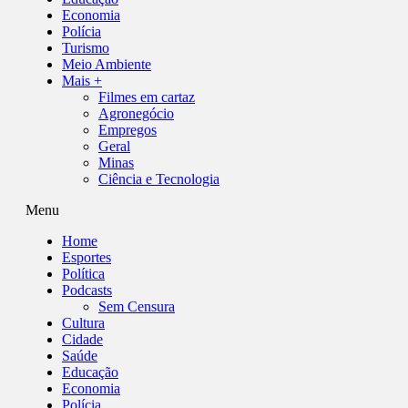
Economia
Polícia
Turismo
Meio Ambiente
Mais +
Filmes em cartaz
Agronegócio
Empregos
Geral
Minas
Ciência e Tecnologia
Menu
Home
Esportes
Política
Podcasts
Sem Censura
Cultura
Cidade
Saúde
Educação
Economia
Polícia