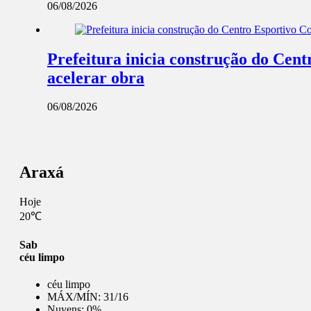
06/08/2026
Prefeitura inicia construção do Cent
acelerar obra
06/08/2026
Araxá
Hoje
20℃
Sab
céu limpo
céu limpo
MÁX/MÍN:
31/16
Nuvens:
0%