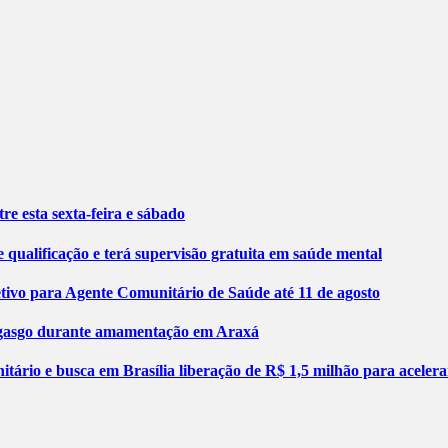
re esta sexta-feira e sábado
 qualificação e terá supervisão gratuita em saúde mental
etivo para Agente Comunitário de Saúde até 11 de agosto
engasgo durante amamentação em Araxá
tário e busca em Brasília liberação de R$ 1,5 milhão para aceler