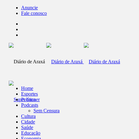
Anuncie
Fale conosco
Home
Esportes
Política
Podcasts
Sem Censura
Cultura
Cidade
Saúde
Educação
Economia