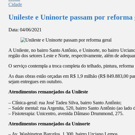
Cidade
Unileste e Uninorte passam por reforma 
Data:
04/06/2021
A Unileste, no bairro Santo Antônio, e Uninorte, no bairro Urcian
região dos setores Leste e Norte, respectivamente, além de adequar 
O serviço contempla a troca completa do telhado, pintura, reforma h
As duas obras estão orçadas em R$ 1,9 milhão (R$ 849.883,00 para
sejam entregues em outubro.
Atendimentos remanejados da Unileste
– Clínica-geral: rua José Tadeu Silva, bairro Santo Antônio;
– Saúde mental: rua Argenita, 520, bairro Santo Antônio (ao lado 
– Fisioterapia: Unicentro, avenida Dâmaso Drummond, 275.
Atendimentos remanejados da Uninorte
– Av. Washington Barcelos, 1.300, bairro Urciano Lemos.