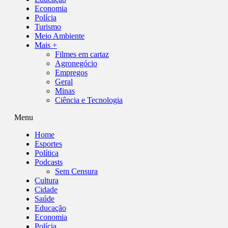
Economia
Polícia
Turismo
Meio Ambiente
Mais +
Filmes em cartaz
Agronegócio
Empregos
Geral
Minas
Ciência e Tecnologia
Menu
Home
Esportes
Política
Podcasts
Sem Censura
Cultura
Cidade
Saúde
Educação
Economia
Polícia