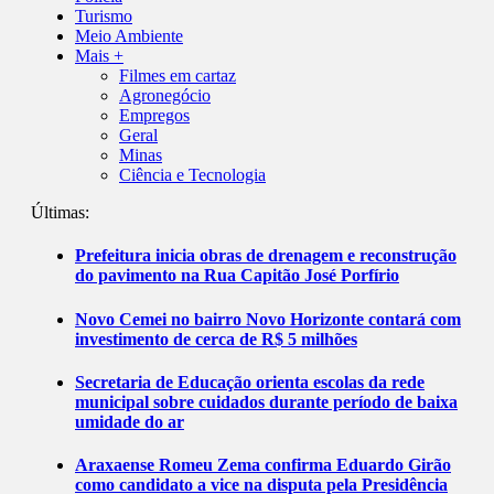
Turismo
Meio Ambiente
Mais +
Filmes em cartaz
Agronegócio
Empregos
Geral
Minas
Ciência e Tecnologia
Últimas:
Prefeitura inicia obras de drenagem e reconstrução
do pavimento na Rua Capitão José Porfírio
Novo Cemei no bairro Novo Horizonte contará com
investimento de cerca de R$ 5 milhões
Secretaria de Educação orienta escolas da rede
municipal sobre cuidados durante período de baixa
umidade do ar
Araxaense Romeu Zema confirma Eduardo Girão
como candidato a vice na disputa pela Presidência