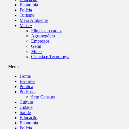
Economia
Polícia
Turismo
Meio Ambiente
Mais +
Filmes em cartaz
Agronegócio
Empregos
Geral
Minas
Ciência e Tecnologia
Menu
Home
Esportes
Política
Podcasts
Sem Censura
Cultura
Cidade
Saúde
Educação
Economia
Polícia