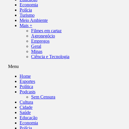
Economia
Polícia
Turismo
Meio Ambiente
Mais +
Filmes em cartaz
Agronegócio
Empregos
Geral
Minas
Ciência e Tecnologia
Menu
Home
Esportes
Política
Podcasts
Sem Censura
Cultura
Cidade
Saúde
Educação
Economia
Polícia