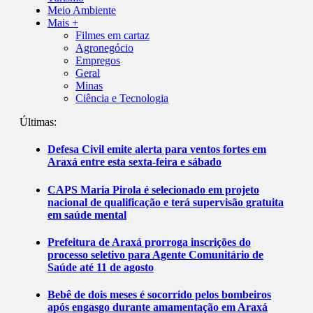
Meio Ambiente
Mais +
Filmes em cartaz
Agronegócio
Empregos
Geral
Minas
Ciência e Tecnologia
Últimas:
Defesa Civil emite alerta para ventos fortes em
Araxá entre esta sexta-feira e sábado
CAPS Maria Pirola é selecionado em projeto
nacional de qualificação e terá supervisão gratuita
em saúde mental
Prefeitura de Araxá prorroga inscrições do
processo seletivo para Agente Comunitário de
Saúde até 11 de agosto
Bebê de dois meses é socorrido pelos bombeiros
após engasgo durante amamentação em Araxá