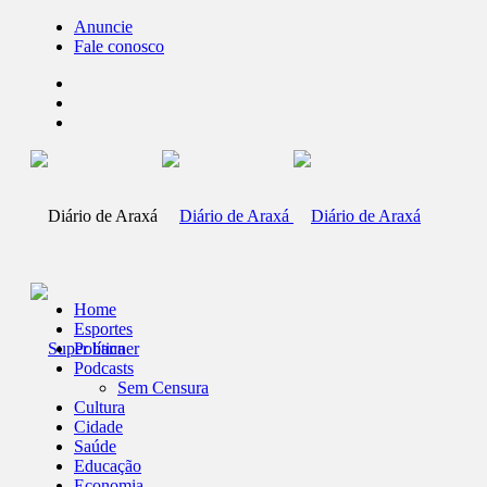
Anuncie
Fale conosco
Home
Esportes
Política
Podcasts
Sem Censura
Cultura
Cidade
Saúde
Educação
Economia