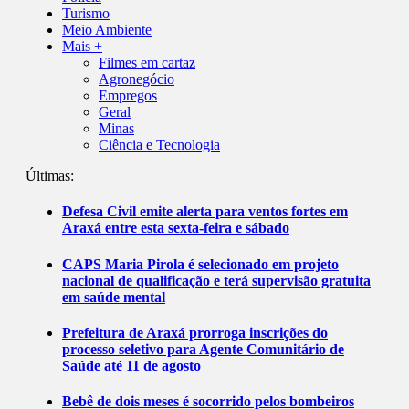
Turismo
Meio Ambiente
Mais +
Filmes em cartaz
Agronegócio
Empregos
Geral
Minas
Ciência e Tecnologia
Últimas:
Defesa Civil emite alerta para ventos fortes em
Araxá entre esta sexta-feira e sábado
CAPS Maria Pirola é selecionado em projeto
nacional de qualificação e terá supervisão gratuita
em saúde mental
Prefeitura de Araxá prorroga inscrições do
processo seletivo para Agente Comunitário de
Saúde até 11 de agosto
Bebê de dois meses é socorrido pelos bombeiros