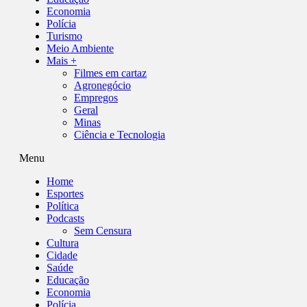
Economia
Polícia
Turismo
Meio Ambiente
Mais +
Filmes em cartaz
Agronegócio
Empregos
Geral
Minas
Ciência e Tecnologia
Menu
Home
Esportes
Política
Podcasts
Sem Censura
Cultura
Cidade
Saúde
Educação
Economia
Polícia