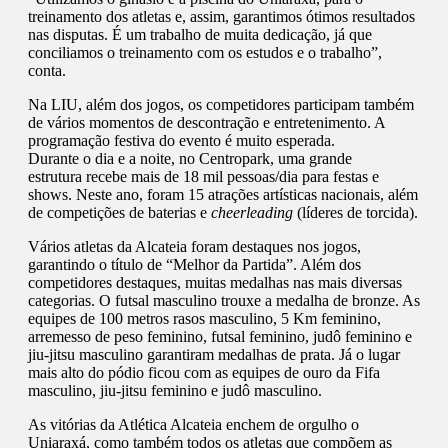
treinamento dos atletas e, assim, garantimos ótimos resultados
nas disputas. É um trabalho de muita dedicação, já que
conciliamos o treinamento com os estudos e o trabalho”,
conta.
Na LIU, além dos jogos, os competidores participam também
de vários momentos de descontração e entretenimento. A
programação festiva do evento é muito esperada.
Durante o dia e a noite, no Centropark, uma grande
estrutura recebe mais de 18 mil pessoas/dia para festas e
shows. Neste ano, foram 15 atrações artísticas nacionais, além
de competições de baterias e
cheerleading
(líderes de torcida).
Vários atletas da Alcateia foram destaques nos jogos,
garantindo o título de “Melhor da Partida”. Além dos
competidores destaques, muitas medalhas nas mais diversas
categorias. O futsal masculino trouxe a medalha de bronze. As
equipes de 100 metros rasos masculino, 5 Km feminino,
arremesso de peso feminino, futsal feminino, judô feminino e
jiu-jitsu masculino garantiram medalhas de prata. Já o lugar
mais alto do pódio ficou com as equipes de ouro da Fifa
masculino, jiu-jitsu feminino e judô masculino.
As vitórias da Atlética Alcateia enchem de orgulho o
Uniaraxá, como também todos os atletas que compõem as