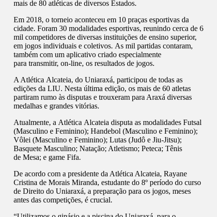
mais de 80 atléticas de diversos Estados.
Em 2018, o torneio aconteceu em 10 praças esportivas da
cidade. Foram 30 modalidades esportivas, reunindo cerca de 6
mil competidores de diversas instituições de ensino superior,
em jogos individuais e coletivos. As mil partidas contaram,
também com um aplicativo criado especialmente
para transmitir, on-line, os resultados de jogos.
A Atlética Alcateia, do Uniaraxá, participou de todas as
edições da LIU. Nesta última edição, os mais de 60 atletas
partiram rumo às disputas e trouxeram para Araxá diversas
medalhas e grandes vitórias.
Atualmente, a Atlética Alcateia disputa as modalidades Futsal
(Masculino e Feminino); Handebol (Masculino e Feminino);
Vôlei (Masculino e Feminino); Lutas (Judô e Jiu-Jitsu);
Basquete Masculino; Natação; Atletismo; Peteca; Tênis
de Mesa; e game Fifa.
De acordo com a presidente da Atlética Alcateia, Rayane
Cristina de Morais Miranda, estudante do 8º período do curso
de Direito do Uniaraxá, a preparação para os jogos, meses
antes das competições, é crucial.
“Utilizamos o ginásio e a piscina do Uniaraxá, para o