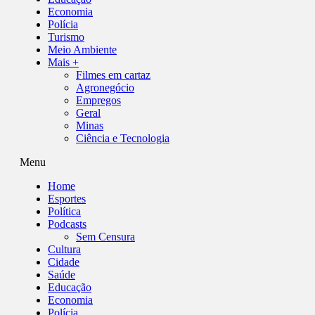
Economia
Polícia
Turismo
Meio Ambiente
Mais +
Filmes em cartaz
Agronegócio
Empregos
Geral
Minas
Ciência e Tecnologia
Menu
Home
Esportes
Política
Podcasts
Sem Censura
Cultura
Cidade
Saúde
Educação
Economia
Polícia