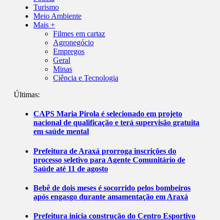
Turismo
Meio Ambiente
Mais +
Filmes em cartaz
Agronegócio
Empregos
Geral
Minas
Ciência e Tecnologia
Últimas:
CAPS Maria Pirola é selecionado em projeto
nacional de qualificação e terá supervisão gratuita
em saúde mental
Prefeitura de Araxá prorroga inscrições do
processo seletivo para Agente Comunitário de
Saúde até 11 de agosto
Bebê de dois meses é socorrido pelos bombeiros
após engasgo durante amamentação em Araxá
Prefeitura inicia construção do Centro Esportivo