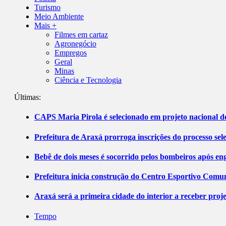
Turismo
Meio Ambiente
Mais +
Filmes em cartaz
Agronegócio
Empregos
Geral
Minas
Ciência e Tecnologia
Últimas:
CAPS Maria Pirola é selecionado em projeto nacional de
Prefeitura de Araxá prorroga inscrições do processo sel
Bebê de dois meses é socorrido pelos bombeiros após 
Prefeitura inicia construção do Centro Esportivo Comuni
Araxá será a primeira cidade do interior a receber pro
Tempo