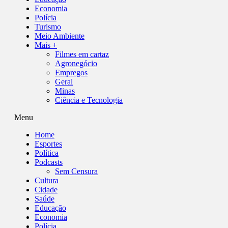
Economia
Polícia
Turismo
Meio Ambiente
Mais +
Filmes em cartaz
Agronegócio
Empregos
Geral
Minas
Ciência e Tecnologia
Menu
Home
Esportes
Política
Podcasts
Sem Censura
Cultura
Cidade
Saúde
Educação
Economia
Polícia