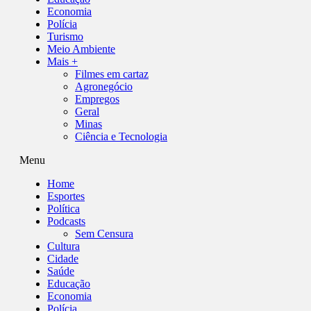
Economia
Polícia
Turismo
Meio Ambiente
Mais +
Filmes em cartaz
Agronegócio
Empregos
Geral
Minas
Ciência e Tecnologia
Menu
Home
Esportes
Política
Podcasts
Sem Censura
Cultura
Cidade
Saúde
Educação
Economia
Polícia