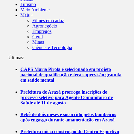
Turismo
Meio Ambiente
Mais +
Filmes em cartaz
Agronegócio
Empregos
Geral
Minas
Ciência e Tecnologia
Últimas:
CAPS Maria Pirola é selecionado em projeto
nacional de qualificação e terá supervisão gratuita
em saúde mental
Prefeitura de Araxá prorroga inscrições do
processo seletivo para Agente Comunitário de
Saúde até 11 de agosto
Bebê de dois meses é socorrido pelos bombeiros
após engasgo durante amamentação em Araxá
Prefeitura inicia construção do Centro Esportivo