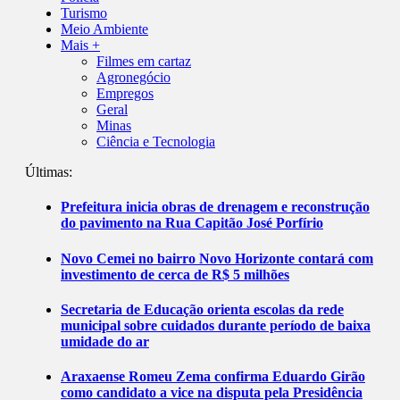
Turismo
Meio Ambiente
Mais +
Filmes em cartaz
Agronegócio
Empregos
Geral
Minas
Ciência e Tecnologia
Últimas:
Prefeitura inicia obras de drenagem e reconstrução
do pavimento na Rua Capitão José Porfírio
Novo Cemei no bairro Novo Horizonte contará com
investimento de cerca de R$ 5 milhões
Secretaria de Educação orienta escolas da rede
municipal sobre cuidados durante período de baixa
umidade do ar
Araxaense Romeu Zema confirma Eduardo Girão
como candidato a vice na disputa pela Presidência