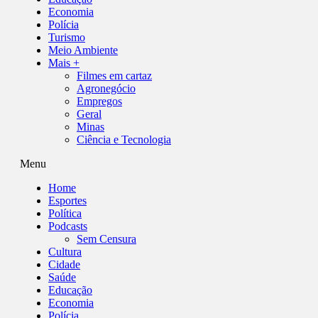
Economia
Polícia
Turismo
Meio Ambiente
Mais +
Filmes em cartaz
Agronegócio
Empregos
Geral
Minas
Ciência e Tecnologia
Menu
Home
Esportes
Política
Podcasts
Sem Censura
Cultura
Cidade
Saúde
Educação
Economia
Polícia