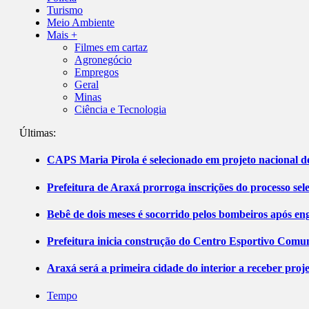
Turismo
Meio Ambiente
Mais +
Filmes em cartaz
Agronegócio
Empregos
Geral
Minas
Ciência e Tecnologia
Últimas:
CAPS Maria Pirola é selecionado em projeto nacional de
Prefeitura de Araxá prorroga inscrições do processo sel
Bebê de dois meses é socorrido pelos bombeiros após 
Prefeitura inicia construção do Centro Esportivo Comuni
Araxá será a primeira cidade do interior a receber pro
Tempo