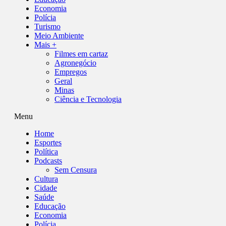
Economia
Polícia
Turismo
Meio Ambiente
Mais +
Filmes em cartaz
Agronegócio
Empregos
Geral
Minas
Ciência e Tecnologia
Menu
Home
Esportes
Política
Podcasts
Sem Censura
Cultura
Cidade
Saúde
Educação
Economia
Polícia