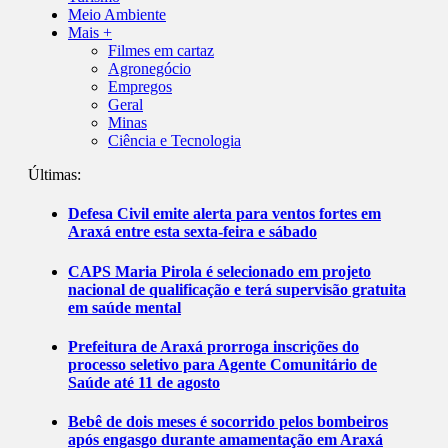
Meio Ambiente
Mais +
Filmes em cartaz
Agronegócio
Empregos
Geral
Minas
Ciência e Tecnologia
Últimas:
Defesa Civil emite alerta para ventos fortes em
Araxá entre esta sexta-feira e sábado
CAPS Maria Pirola é selecionado em projeto
nacional de qualificação e terá supervisão gratuita
em saúde mental
Prefeitura de Araxá prorroga inscrições do
processo seletivo para Agente Comunitário de
Saúde até 11 de agosto
Bebê de dois meses é socorrido pelos bombeiros
após engasgo durante amamentação em Araxá