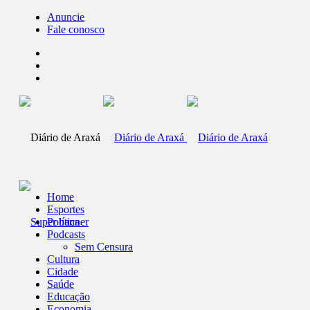
Anuncie
Fale conosco
Home
Esportes
Política
Podcasts
Sem Censura
Cultura
Cidade
Saúde
Educação
Economia