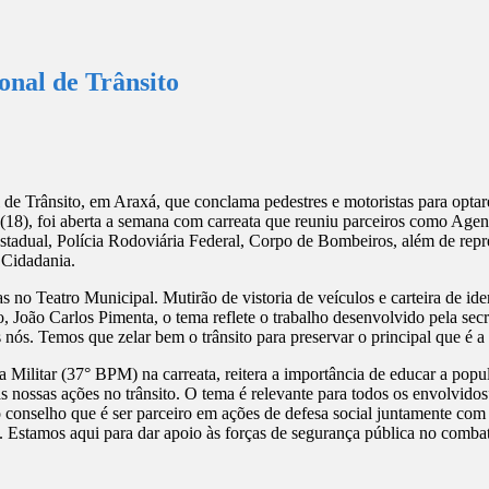
onal de Trânsito
 de Trânsito, em Araxá, que conclama pedestres e motoristas para optar
18), foi aberta a semana com carreata que reuniu parceiros como Agenda 
tadual, Polícia Rodoviária Federal, Corpo de Bombeiros, além de repr
 Cidadania.
o Teatro Municipal. Mutirão de vistoria de veículos e carteira de identi
, João Carlos Pimenta, o tema reflete o trabalho desenvolvido pela sec
s nós. Temos que zelar bem o trânsito para preservar o principal que é a 
 Militar (37° BPM) na carreata, reitera a importância de educar a pop
as nossas ações no trânsito. O tema é relevante para todos os envolvi
o conselho que é ser parceiro em ações de defesa social juntamente co
. Estamos aqui para dar apoio às forças de segurança pública no combat