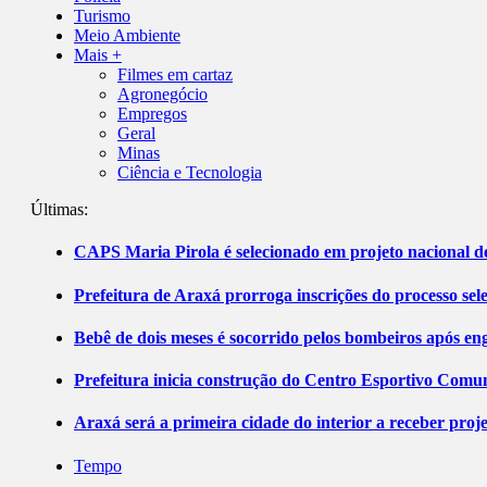
Turismo
Meio Ambiente
Mais +
Filmes em cartaz
Agronegócio
Empregos
Geral
Minas
Ciência e Tecnologia
Últimas:
CAPS Maria Pirola é selecionado em projeto nacional de
Prefeitura de Araxá prorroga inscrições do processo sel
Bebê de dois meses é socorrido pelos bombeiros após 
Prefeitura inicia construção do Centro Esportivo Comuni
Araxá será a primeira cidade do interior a receber pro
Tempo