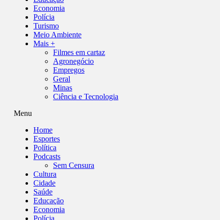
Economia
Polícia
Turismo
Meio Ambiente
Mais +
Filmes em cartaz
Agronegócio
Empregos
Geral
Minas
Ciência e Tecnologia
Menu
Home
Esportes
Política
Podcasts
Sem Censura
Cultura
Cidade
Saúde
Educação
Economia
Polícia