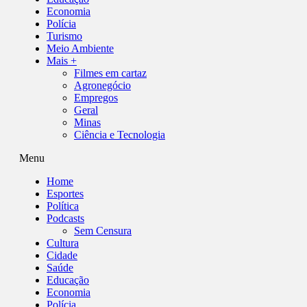
Economia
Polícia
Turismo
Meio Ambiente
Mais +
Filmes em cartaz
Agronegócio
Empregos
Geral
Minas
Ciência e Tecnologia
Menu
Home
Esportes
Política
Podcasts
Sem Censura
Cultura
Cidade
Saúde
Educação
Economia
Polícia