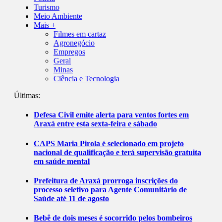
Turismo
Meio Ambiente
Mais +
Filmes em cartaz
Agronegócio
Empregos
Geral
Minas
Ciência e Tecnologia
Últimas:
Defesa Civil emite alerta para ventos fortes em
Araxá entre esta sexta-feira e sábado
CAPS Maria Pirola é selecionado em projeto
nacional de qualificação e terá supervisão gratuita
em saúde mental
Prefeitura de Araxá prorroga inscrições do
processo seletivo para Agente Comunitário de
Saúde até 11 de agosto
Bebê de dois meses é socorrido pelos bombeiros