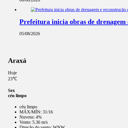
Prefeitura inicia obras de drenagem
05/08/2026
Araxá
Hoje
23℃
Sex
céu limpo
céu limpo
MÁX/MÍN:
31/16
Nuvens:
4%
Vento:
5.36 m/s
Direção do vento:
WNW