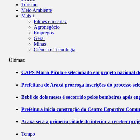
Turismo
Meio Ambiente
Mais +
Filmes em cartaz
Agronegócio
Empregos
Geral
Minas
Ciência e Tecnologia
Últimas:
CAPS Maria Pirola é selecionado em projeto nacional de
Prefeitura de Araxá prorroga inscrições do processo sel
Bebê de dois meses é socorrido pelos bombeiros após 
Prefeitura inicia construção do Centro Esportivo Comuni
Araxá será a primeira cidade do interior a receber pro
Tempo