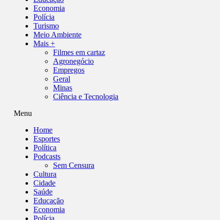
Economia
Polícia
Turismo
Meio Ambiente
Mais +
Filmes em cartaz
Agronegócio
Empregos
Geral
Minas
Ciência e Tecnologia
Menu
Home
Esportes
Política
Podcasts
Sem Censura
Cultura
Cidade
Saúde
Educação
Economia
Polícia