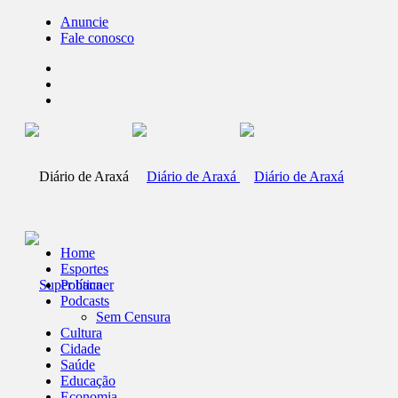
Anuncie
Fale conosco
Home
Esportes
Política
Podcasts
Sem Censura
Cultura
Cidade
Saúde
Educação
Economia