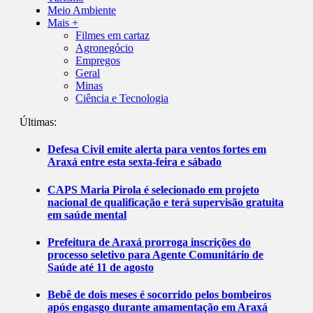
Meio Ambiente
Mais +
Filmes em cartaz
Agronegócio
Empregos
Geral
Minas
Ciência e Tecnologia
Últimas:
Defesa Civil emite alerta para ventos fortes em
Araxá entre esta sexta-feira e sábado
CAPS Maria Pirola é selecionado em projeto
nacional de qualificação e terá supervisão gratuita
em saúde mental
Prefeitura de Araxá prorroga inscrições do
processo seletivo para Agente Comunitário de
Saúde até 11 de agosto
Bebê de dois meses é socorrido pelos bombeiros
após engasgo durante amamentação em Araxá