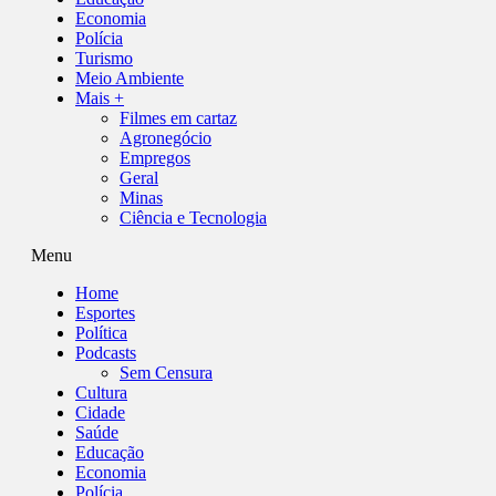
Economia
Polícia
Turismo
Meio Ambiente
Mais +
Filmes em cartaz
Agronegócio
Empregos
Geral
Minas
Ciência e Tecnologia
Menu
Home
Esportes
Política
Podcasts
Sem Censura
Cultura
Cidade
Saúde
Educação
Economia
Polícia