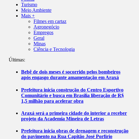
Turismo
Meio Ambiente
Mais +
Filmes em cartaz
Agronegócio
Empregos
Geral
Minas
Ciência e Tecnologia
Últimas:
Bebê de dois meses é socorrido pelos bombeiros
após engasgo durante amamentação em Araxá
Prefeitura inicia construção do Centro Esportivo
Comunitário e busca em Brasília liberação de R$
1,5 milhão para acelerar obra
Araxá será a primeira cidade do interior a receber
projeto da Academia Mineira de Letras
Prefeitura inicia obras de drenagem e reconstrução
do pavimento na Rua Capitão José Porfírio