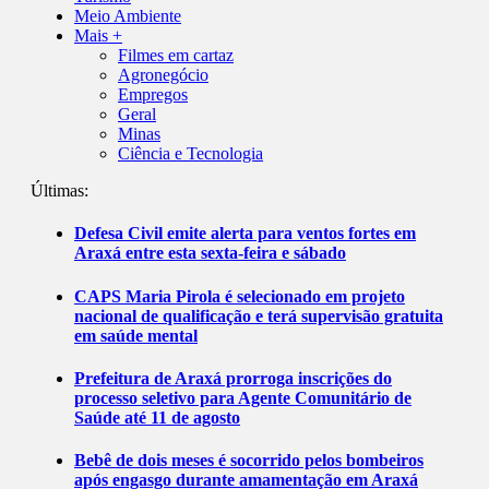
Meio Ambiente
Mais +
Filmes em cartaz
Agronegócio
Empregos
Geral
Minas
Ciência e Tecnologia
Últimas:
Defesa Civil emite alerta para ventos fortes em
Araxá entre esta sexta-feira e sábado
CAPS Maria Pirola é selecionado em projeto
nacional de qualificação e terá supervisão gratuita
em saúde mental
Prefeitura de Araxá prorroga inscrições do
processo seletivo para Agente Comunitário de
Saúde até 11 de agosto
Bebê de dois meses é socorrido pelos bombeiros
após engasgo durante amamentação em Araxá