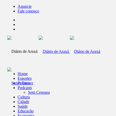
Anuncie
Fale conosco
Home
Esportes
Política
Podcasts
Sem Censura
Cultura
Cidade
Saúde
Educação
Economia