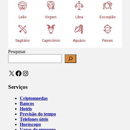
Pesquisar
X
Facebook
Instagram
Serviços
Criptomoedas
Bancos
Hotéis
Previsão do tempo
Telefones úteis
Horóscopo
Vagas de emprego