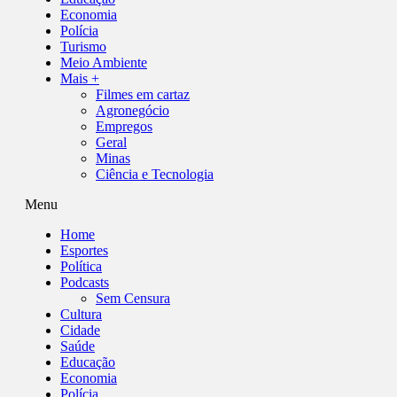
Economia
Polícia
Turismo
Meio Ambiente
Mais +
Filmes em cartaz
Agronegócio
Empregos
Geral
Minas
Ciência e Tecnologia
Menu
Home
Esportes
Política
Podcasts
Sem Censura
Cultura
Cidade
Saúde
Educação
Economia
Polícia