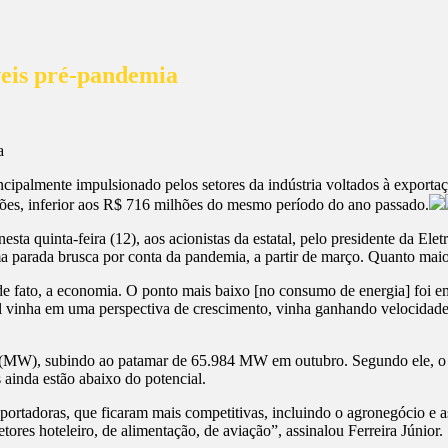
veis pré-pandemia
ipalmente impulsionado pelos setores da indústria voltados à exportaçã
lhões, inferior aos R$ 716 milhões do mesmo período do ano passado.
sta quinta-feira (12), aos acionistas da estatal, pelo presidente da Ele
 parada brusca por conta da pandemia, a partir de março. Quanto maio
, de fato, a economia. O ponto mais baixo [no consumo de energia] fo
sil vinha em uma perspectiva de crescimento, vinha ganhando velocidade
W), subindo ao patamar de 65.984 MW em outubro. Segundo ele, o set
ainda estão abaixo do potencial.
portadoras, que ficaram mais competitivas, incluindo o agronegócio e 
ores hoteleiro, de alimentação, de aviação”, assinalou Ferreira Júnior.