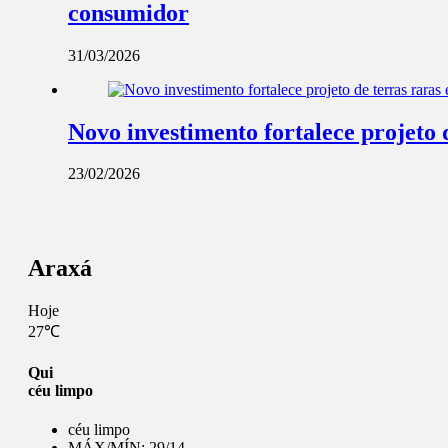
consumidor
31/03/2026
Novo investimento fortalece projeto
23/02/2026
Araxá
Hoje
27℃
Qui
céu limpo
céu limpo
MÁX/MÍN:
29/14