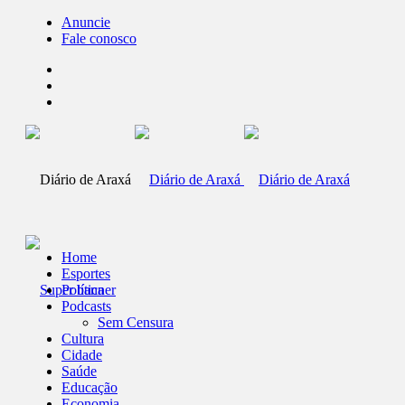
Anuncie
Fale conosco
Home
Esportes
Política
Podcasts
Sem Censura
Cultura
Cidade
Saúde
Educação
Economia