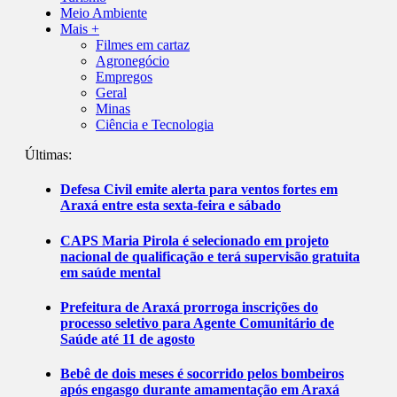
Meio Ambiente
Mais +
Filmes em cartaz
Agronegócio
Empregos
Geral
Minas
Ciência e Tecnologia
Últimas:
Defesa Civil emite alerta para ventos fortes em
Araxá entre esta sexta-feira e sábado
CAPS Maria Pirola é selecionado em projeto
nacional de qualificação e terá supervisão gratuita
em saúde mental
Prefeitura de Araxá prorroga inscrições do
processo seletivo para Agente Comunitário de
Saúde até 11 de agosto
Bebê de dois meses é socorrido pelos bombeiros
após engasgo durante amamentação em Araxá