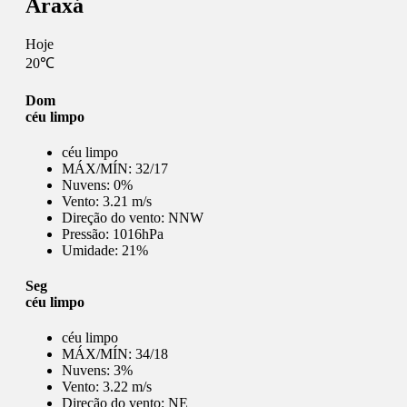
Araxá
Hoje
20℃
Dom
céu limpo
céu limpo
MÁX/MÍN:
32/17
Nuvens:
0%
Vento:
3.21 m/s
Direção do vento:
NNW
Pressão:
1016hPa
Umidade:
21%
Seg
céu limpo
céu limpo
MÁX/MÍN:
34/18
Nuvens:
3%
Vento:
3.22 m/s
Direção do vento:
NE