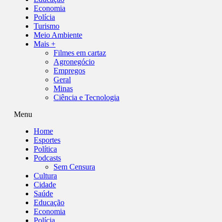
Economia
Polícia
Turismo
Meio Ambiente
Mais +
Filmes em cartaz
Agronegócio
Empregos
Geral
Minas
Ciência e Tecnologia
Menu
Home
Esportes
Política
Podcasts
Sem Censura
Cultura
Cidade
Saúde
Educação
Economia
Polícia