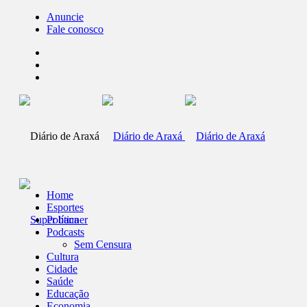
Anuncie
Fale conosco
Home
Esportes
Política
Podcasts
Sem Censura
Cultura
Cidade
Saúde
Educação
Economia