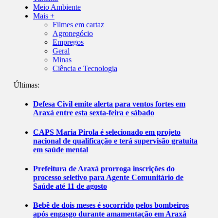
Meio Ambiente
Mais +
Filmes em cartaz
Agronegócio
Empregos
Geral
Minas
Ciência e Tecnologia
Últimas:
Defesa Civil emite alerta para ventos fortes em
Araxá entre esta sexta-feira e sábado
CAPS Maria Pirola é selecionado em projeto
nacional de qualificação e terá supervisão gratuita
em saúde mental
Prefeitura de Araxá prorroga inscrições do
processo seletivo para Agente Comunitário de
Saúde até 11 de agosto
Bebê de dois meses é socorrido pelos bombeiros
após engasgo durante amamentação em Araxá