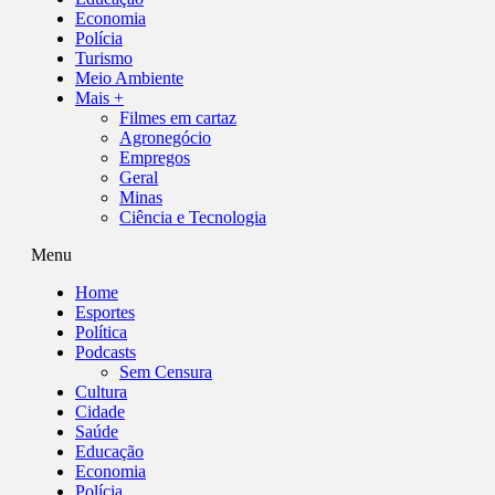
Economia
Polícia
Turismo
Meio Ambiente
Mais +
Filmes em cartaz
Agronegócio
Empregos
Geral
Minas
Ciência e Tecnologia
Menu
Home
Esportes
Política
Podcasts
Sem Censura
Cultura
Cidade
Saúde
Educação
Economia
Polícia