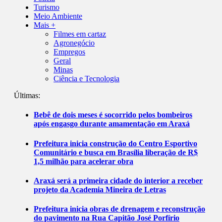
Turismo
Meio Ambiente
Mais +
Filmes em cartaz
Agronegócio
Empregos
Geral
Minas
Ciência e Tecnologia
Últimas:
Bebê de dois meses é socorrido pelos bombeiros
após engasgo durante amamentação em Araxá
Prefeitura inicia construção do Centro Esportivo
Comunitário e busca em Brasília liberação de R$
1,5 milhão para acelerar obra
Araxá será a primeira cidade do interior a receber
projeto da Academia Mineira de Letras
Prefeitura inicia obras de drenagem e reconstrução
do pavimento na Rua Capitão José Porfírio