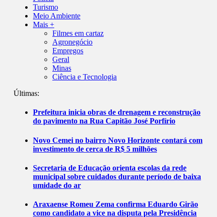
Turismo
Meio Ambiente
Mais +
Filmes em cartaz
Agronegócio
Empregos
Geral
Minas
Ciência e Tecnologia
Últimas:
Prefeitura inicia obras de drenagem e reconstrução
do pavimento na Rua Capitão José Porfírio
Novo Cemei no bairro Novo Horizonte contará com
investimento de cerca de R$ 5 milhões
Secretaria de Educação orienta escolas da rede
municipal sobre cuidados durante período de baixa
umidade do ar
Araxaense Romeu Zema confirma Eduardo Girão
como candidato a vice na disputa pela Presidência