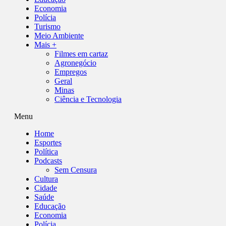
Economia
Polícia
Turismo
Meio Ambiente
Mais +
Filmes em cartaz
Agronegócio
Empregos
Geral
Minas
Ciência e Tecnologia
Menu
Home
Esportes
Política
Podcasts
Sem Censura
Cultura
Cidade
Saúde
Educação
Economia
Polícia