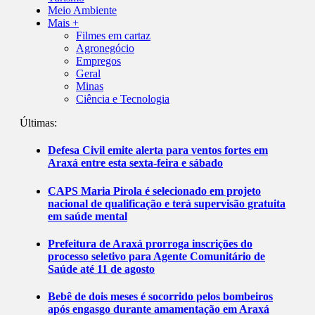
Meio Ambiente
Mais +
Filmes em cartaz
Agronegócio
Empregos
Geral
Minas
Ciência e Tecnologia
Últimas:
Defesa Civil emite alerta para ventos fortes em
Araxá entre esta sexta-feira e sábado
CAPS Maria Pirola é selecionado em projeto
nacional de qualificação e terá supervisão gratuita
em saúde mental
Prefeitura de Araxá prorroga inscrições do
processo seletivo para Agente Comunitário de
Saúde até 11 de agosto
Bebê de dois meses é socorrido pelos bombeiros
após engasgo durante amamentação em Araxá