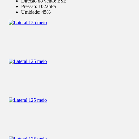
Direção do vento:
ESE
Pressão:
1022hPa
Umidade:
45%