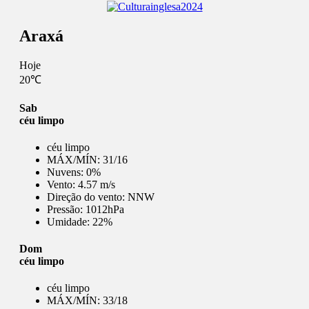
Araxá
Hoje
20℃
Sab
céu limpo
céu limpo
MÁX/MÍN:
31/16
Nuvens:
0%
Vento:
4.57 m/s
Direção do vento:
NNW
Pressão:
1012hPa
Umidade:
22%
Dom
céu limpo
céu limpo
MÁX/MÍN:
33/18