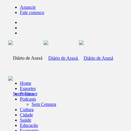
Anuncie
Fale conosco
Home
Esportes
Política
Podcasts
Sem Censura
Cultura
Cidade
Saúde
Educação
Economia