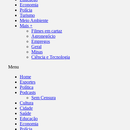
Economia
Polícia
Turismo
Meio Ambiente
Mais +
Filmes em cartaz
Agronegócio
Empregos
Geral
Minas
Ciência e Tecnologia
Menu
Home
Esportes
Política
Podcasts
Sem Censura
Cultura
Cidade
Saúde
Educação
Economia
Polícia