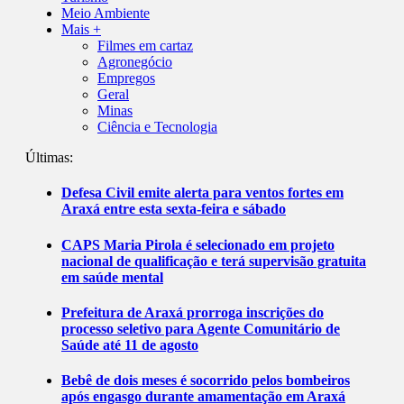
Meio Ambiente
Mais +
Filmes em cartaz
Agronegócio
Empregos
Geral
Minas
Ciência e Tecnologia
Últimas:
Defesa Civil emite alerta para ventos fortes em
Araxá entre esta sexta-feira e sábado
CAPS Maria Pirola é selecionado em projeto
nacional de qualificação e terá supervisão gratuita
em saúde mental
Prefeitura de Araxá prorroga inscrições do
processo seletivo para Agente Comunitário de
Saúde até 11 de agosto
Bebê de dois meses é socorrido pelos bombeiros
após engasgo durante amamentação em Araxá