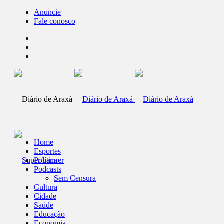
Anuncie
Fale conosco
Home
Esportes
Política
Podcasts
Sem Censura
Cultura
Cidade
Saúde
Educação
Economia