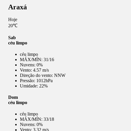
Araxá
Hoje
20℃
Sab
céu limpo
céu limpo
MÁX/MÍN:
31/16
Nuvens:
0%
Vento:
4.57 m/s
Direção do vento:
NNW
Pressão:
1012hPa
Umidade:
22%
Dom
céu limpo
céu limpo
MÁX/MÍN:
33/18
Nuvens:
0%
Vento:
3.32 m/s