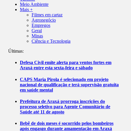
Meio Ambiente
Mais +
Filmes em cartaz
Agronegócio
Empregos
Geral
Minas
Ciência e Tecnologia
Últimas:
Defesa Civil emite alerta para ventos fortes em
Araxá entre esta sexta-feira e sábado
CAPS Maria Pirola é selecionado em projeto
nacional de qualificação e terá supervisão gratuita
em saúde mental
Prefeitura de Araxá prorroga inscrições do
processo seletivo para Agente Comunitário de
Saúde até 11 de agosto
Bebê de dois meses é socorrido pelos bombeiros
após engasgo durante amamentação em Araxá