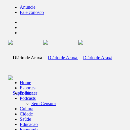
Anuncie
Fale conosco
Home
Esportes
Política
Podcasts
Sem Censura
Cultura
Cidade
Saúde
Educação
Economia