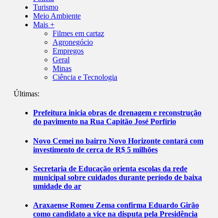
Turismo
Meio Ambiente
Mais +
Filmes em cartaz
Agronegócio
Empregos
Geral
Minas
Ciência e Tecnologia
Últimas:
Prefeitura inicia obras de drenagem e reconstrução
do pavimento na Rua Capitão José Porfírio
Novo Cemei no bairro Novo Horizonte contará com
investimento de cerca de R$ 5 milhões
Secretaria de Educação orienta escolas da rede
municipal sobre cuidados durante período de baixa
umidade do ar
Araxaense Romeu Zema confirma Eduardo Girão
como candidato a vice na disputa pela Presidência