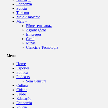
Economia
Polícia
Turismo
Meio Ambiente
Mais +
Filmes em cartaz
Agronegócio
Empregos
Geral
Minas
Ciência e Tecnologia
Menu
Home
Esportes
Política
Podcasts
Sem Censura
Cultura
Cidade
Saúde
Educação
Economia
Polícia