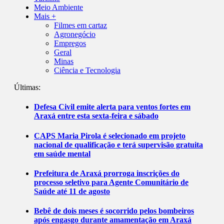
Meio Ambiente
Mais +
Filmes em cartaz
Agronegócio
Empregos
Geral
Minas
Ciência e Tecnologia
Últimas:
Defesa Civil emite alerta para ventos fortes em
Araxá entre esta sexta-feira e sábado
CAPS Maria Pirola é selecionado em projeto
nacional de qualificação e terá supervisão gratuita
em saúde mental
Prefeitura de Araxá prorroga inscrições do
processo seletivo para Agente Comunitário de
Saúde até 11 de agosto
Bebê de dois meses é socorrido pelos bombeiros
após engasgo durante amamentação em Araxá