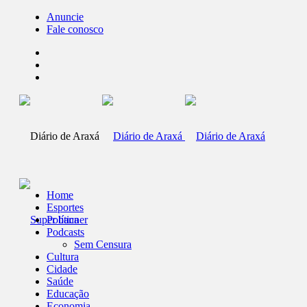
Anuncie
Fale conosco
Home
Esportes
Política
Podcasts
Sem Censura
Cultura
Cidade
Saúde
Educação
Economia