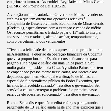
em primeiro turno, na Assembleia Legislativa de Minas Gerais
(ALMG), do Projeto de Lei 1.205/19.
A votação unânime autoriza o Governo de Minas a vender os
créditos a que tem direito nas operações relativas à
Companhia de Desenvolvimento Econômico de Minas Gerais
(Codemig), especialmente com a extração e venda do nióbio.
Os recursos permitiriam o Estado pagar o 13º salário integral
aos servidores estaduais, além de acabar, temporariamente,
com o parcelamento dos vencimentos.
“Tivemos a felicidade de termos aprovado, em primeiro turno,
na Assembleia, a questão da operação financeira da Codemig,
que visa proporcionar ao Estado recursos financeiros para
pagar o 13º e pagar o salário em uma única parcela. Sou
muito grato ao presidente da Casa, Agostinho Patrus, que tem
se empenhado pessoalmente nessa causa, aos líderes e aos
deputados quem têm visto qual é a situação de Minas, em
especial do funcionalismo público do Poder Executivo, que
há anos tem recebido atrasado”, ressaltou o governador. Ser
sensível à causa e enxergar o problema é o primeiro passo
para que ele possa ser solucionado”, ressaltou o governador.
Romeu Zema disse que não medirá esforços para garantir o
pagamento do 13º salário ainda neste ano, mas explicou que a