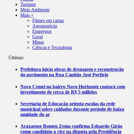
Turismo
Meio Ambiente
Mais +
Filmes em cartaz
Agronegócio
Empregos
Geral
Minas
Ciência e Tecnologia
Últimas:
Prefeitura inicia obras de drenagem e reconstrução
do pavimento na Rua Capitão José Porfírio
Novo Cemei no bairro Novo Horizonte contará com
investimento de cerca de R$ 5 milhões
Secretaria de Educação orienta escolas da rede
municipal sobre cuidados durante período de baixa
umidade do ar
Araxaense Romeu Zema confirma Eduardo Girão
como candidato a vice na disputa pela Presidência