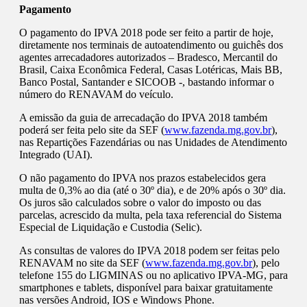
Pagamento
O pagamento do IPVA 2018 pode ser feito a partir de hoje,
diretamente nos terminais de autoatendimento ou guichês dos
agentes arrecadadores autorizados – Bradesco, Mercantil do
Brasil, Caixa Econômica Federal, Casas Lotéricas, Mais BB,
Banco Postal, Santander e SICOOB -, bastando informar o
número do RENAVAM do veículo.
A emissão da guia de arrecadação do IPVA 2018 também
poderá ser feita pelo site da SEF (
www.fazenda.mg.gov.br
),
nas Repartições Fazendárias ou nas Unidades de Atendimento
Integrado (UAI).
O não pagamento do IPVA nos prazos estabelecidos gera
multa de 0,3% ao dia (até o 30º dia), e de 20% após o 30º dia.
Os juros são calculados sobre o valor do imposto ou das
parcelas, acrescido da multa, pela taxa referencial do Sistema
Especial de Liquidação e Custodia (Selic).
As consultas de valores do IPVA 2018 podem ser feitas pelo
RENAVAM no site da SEF (
www.fazenda.mg.gov.br
), pelo
telefone 155 do LIGMINAS ou no aplicativo IPVA-MG, para
smartphones e tablets, disponível para baixar gratuitamente
nas versões Android, IOS e Windows Phone.