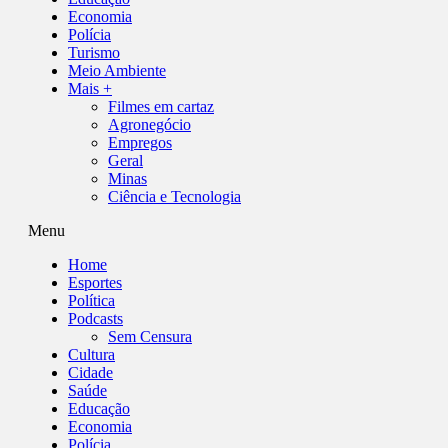
Economia
Polícia
Turismo
Meio Ambiente
Mais +
Filmes em cartaz
Agronegócio
Empregos
Geral
Minas
Ciência e Tecnologia
Menu
Home
Esportes
Política
Podcasts
Sem Censura
Cultura
Cidade
Saúde
Educação
Economia
Polícia