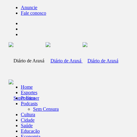
Anuncie
Fale conosco
Home
Esportes
Política
Podcasts
Sem Censura
Cultura
Cidade
Saúde
Educação
Economia