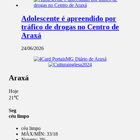
Adolescente é apreendido por
tráfico de drogas no Centro de
Araxá
24/06/2026
Araxá
Hoje
21℃
Seg
céu limpo
céu limpo
MÁX/MÍN:
33/18
Nuvens:
2%