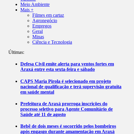
Meio Ambiente
Mais +
Filmes em cartaz
Agronegócio
Empregos
Geral
Minas
Ciência e Tecnologia
Últimas:
Defesa Civil emite alerta para ventos fortes em
Araxá entre esta sexta-feira e sábado
CAPS Maria Pirola é selecionado em projeto
nacional de qualificação e terá supervisão gratuita
em saúde mental
Prefeitura de Araxá prorroga inscrições do
processo seletivo para Agente Comunitário de
Saúde até 11 de agosto
Bebê de dois meses é socorrido pelos bombeiros
após engasgo durante amamentação em Araxá