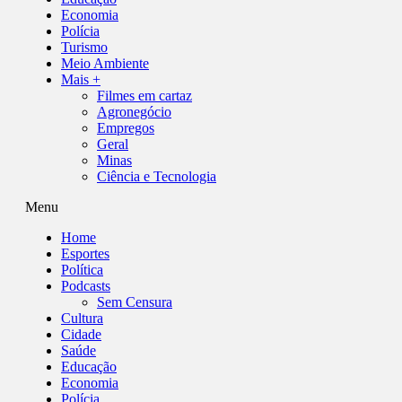
Economia
Polícia
Turismo
Meio Ambiente
Mais +
Filmes em cartaz
Agronegócio
Empregos
Geral
Minas
Ciência e Tecnologia
Menu
Home
Esportes
Política
Podcasts
Sem Censura
Cultura
Cidade
Saúde
Educação
Economia
Polícia