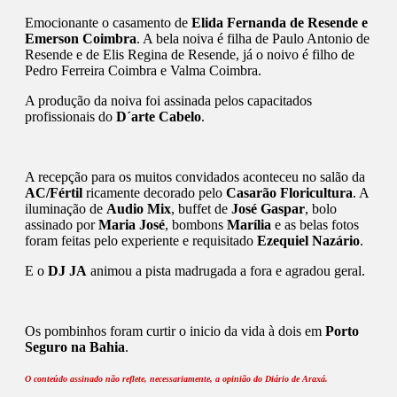
Emocionante o casamento de
Elida Fernanda de Resende e
Emerson Coimbra
. A bela noiva é filha de Paulo Antonio de
Resende e de Elis Regina de Resende, já o noivo é filho de
Pedro Ferreira Coimbra e Valma Coimbra.
A produção da noiva foi assinada pelos capacitados
profissionais do
D´arte Cabelo
.
A recepção para os muitos convidados aconteceu no salão da
AC/Fértil
ricamente decorado pelo
Casarão Floricultura
. A
iluminação de
Audio Mix
, buffet de
José Gaspar
, bolo
assinado por
Maria José
, bombons
Marília
e as belas fotos
foram feitas pelo experiente e requisitado
Ezequiel Nazário
.
E o
DJ JA
animou a pista madrugada a fora e agradou geral.
Os pombinhos foram curtir o inicio da vida à dois em
Porto
Seguro na Bahia
.
O conteúdo assinado não reflete, necessariamente, a opinião do Diário de Araxá.