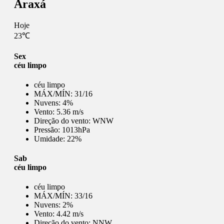
Araxá
Hoje
23℃
Sex
céu limpo
céu limpo
MÁX/MÍN:
31/16
Nuvens:
4%
Vento:
5.36 m/s
Direção do vento:
WNW
Pressão:
1013hPa
Umidade:
22%
Sab
céu limpo
céu limpo
MÁX/MÍN:
33/16
Nuvens:
2%
Vento:
4.42 m/s
Direção do vento:
NNW