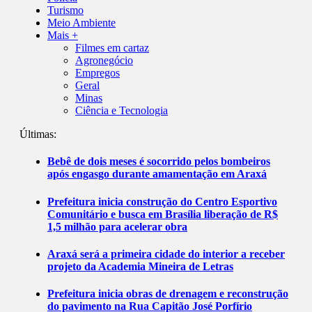
Turismo
Meio Ambiente
Mais +
Filmes em cartaz
Agronegócio
Empregos
Geral
Minas
Ciência e Tecnologia
Últimas:
Bebê de dois meses é socorrido pelos bombeiros
após engasgo durante amamentação em Araxá
Prefeitura inicia construção do Centro Esportivo
Comunitário e busca em Brasília liberação de R$
1,5 milhão para acelerar obra
Araxá será a primeira cidade do interior a receber
projeto da Academia Mineira de Letras
Prefeitura inicia obras de drenagem e reconstrução
do pavimento na Rua Capitão José Porfírio