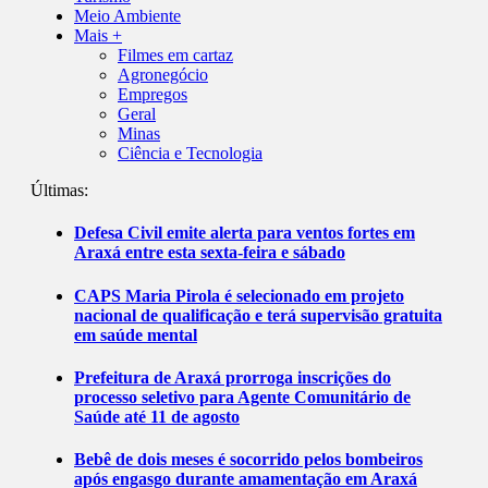
Meio Ambiente
Mais +
Filmes em cartaz
Agronegócio
Empregos
Geral
Minas
Ciência e Tecnologia
Últimas:
Defesa Civil emite alerta para ventos fortes em
Araxá entre esta sexta-feira e sábado
CAPS Maria Pirola é selecionado em projeto
nacional de qualificação e terá supervisão gratuita
em saúde mental
Prefeitura de Araxá prorroga inscrições do
processo seletivo para Agente Comunitário de
Saúde até 11 de agosto
Bebê de dois meses é socorrido pelos bombeiros
após engasgo durante amamentação em Araxá