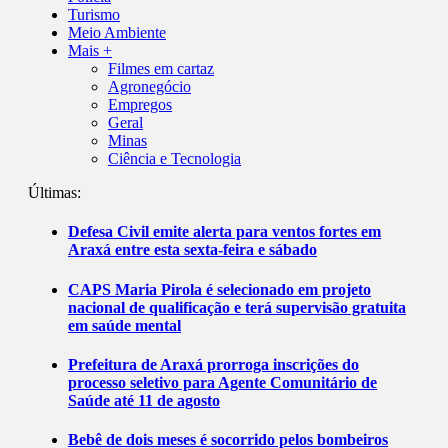
Turismo
Meio Ambiente
Mais +
Filmes em cartaz
Agronegócio
Empregos
Geral
Minas
Ciência e Tecnologia
Últimas:
Defesa Civil emite alerta para ventos fortes em
Araxá entre esta sexta-feira e sábado
CAPS Maria Pirola é selecionado em projeto
nacional de qualificação e terá supervisão gratuita
em saúde mental
Prefeitura de Araxá prorroga inscrições do
processo seletivo para Agente Comunitário de
Saúde até 11 de agosto
Bebê de dois meses é socorrido pelos bombeiros