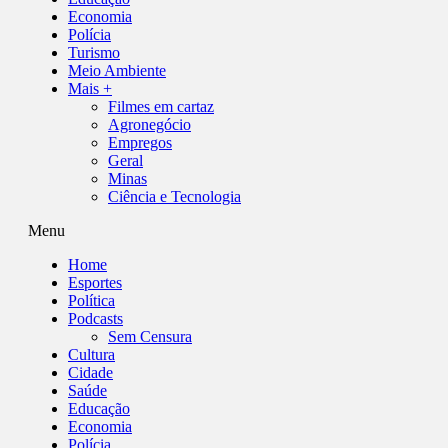
Economia
Polícia
Turismo
Meio Ambiente
Mais +
Filmes em cartaz
Agronegócio
Empregos
Geral
Minas
Ciência e Tecnologia
Menu
Home
Esportes
Política
Podcasts
Sem Censura
Cultura
Cidade
Saúde
Educação
Economia
Polícia