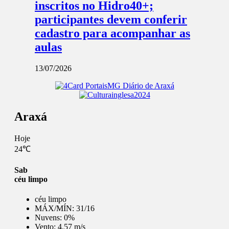
inscritos no Hidro40+;
participantes devem conferir
cadastro para acompanhar as
aulas
13/07/2026
Araxá
Hoje
24℃
Sab
céu limpo
céu limpo
MÁX/MÍN:
31/16
Nuvens:
0%
Vento:
4.57 m/s