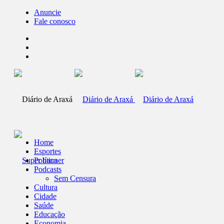
Anuncie
Fale conosco
Home
Esportes
Política
Podcasts
Sem Censura
Cultura
Cidade
Saúde
Educação
Economia