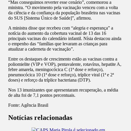
“Mas conseguimos reverter esse cenário”, comemorou a
ministra. “O movimento pela vacinação venceu com a volta
da ciência e da confiança da população brasileira nas vacinas
do SUS [Sistema Único de Saúde]”, afirmou.
A ministra disse que recebeu com “alegria e esperança” a
notícia do aumento da cobertura vacinal de 13 das 16
principais vacinas do calendário infantil. Nísia destacou ainda
o empenho das “famílias que levaram as crianças para
atualizar a caderneta de vacinação”.
Entre os destaques de crescimento estão as vacinas contra a
poliomielite (VIP e VOP), pentavalente, rotavírus, hepatite A,
febre amarela, meningocócica C (1ª dose e reforço),
pneumocócica 10 (1ª dose e reforço), tríplice viral (1ª e 2ª
doses) e reforço da tríplice bacteriana (DTP).
Nos 13 imunizantes que apresentaram recuperação, a média
de alta foi de 7,1 pontos percentuais.
Fonte:
Agência Brasil
Notícias relacionadas