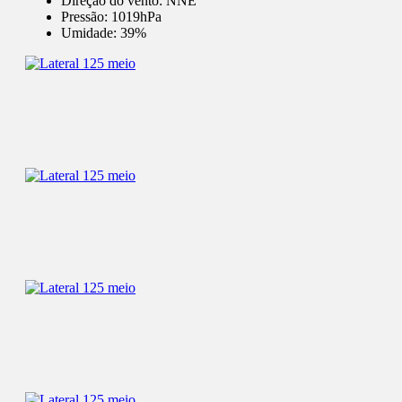
Direção do vento:
NNE
Pressão:
1019hPa
Umidade:
39%