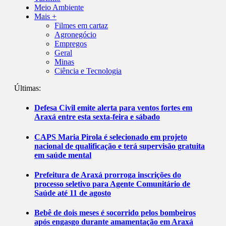
Meio Ambiente
Mais +
Filmes em cartaz
Agronegócio
Empregos
Geral
Minas
Ciência e Tecnologia
Últimas:
Defesa Civil emite alerta para ventos fortes em
Araxá entre esta sexta-feira e sábado
CAPS Maria Pirola é selecionado em projeto
nacional de qualificação e terá supervisão gratuita
em saúde mental
Prefeitura de Araxá prorroga inscrições do
processo seletivo para Agente Comunitário de
Saúde até 11 de agosto
Bebê de dois meses é socorrido pelos bombeiros
após engasgo durante amamentação em Araxá