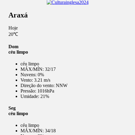
Araxá
Hoje
20℃
Dom
céu limpo
céu limpo
MÁX/MÍN:
32/17
Nuvens:
0%
Vento:
3.21 m/s
Direção do vento:
NNW
Pressão:
1016hPa
Umidade:
21%
Seg
céu limpo
céu limpo
MÁX/MÍN:
34/18