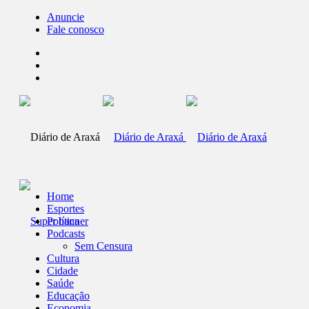
Anuncie
Fale conosco
Home
Esportes
Política
Podcasts
Sem Censura
Cultura
Cidade
Saúde
Educação
Economia