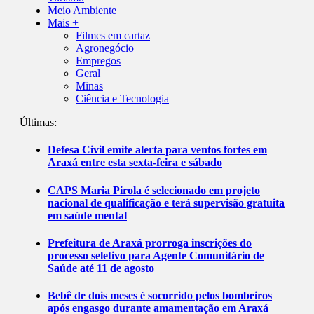
Meio Ambiente
Mais +
Filmes em cartaz
Agronegócio
Empregos
Geral
Minas
Ciência e Tecnologia
Últimas:
Defesa Civil emite alerta para ventos fortes em
Araxá entre esta sexta-feira e sábado
CAPS Maria Pirola é selecionado em projeto
nacional de qualificação e terá supervisão gratuita
em saúde mental
Prefeitura de Araxá prorroga inscrições do
processo seletivo para Agente Comunitário de
Saúde até 11 de agosto
Bebê de dois meses é socorrido pelos bombeiros
após engasgo durante amamentação em Araxá