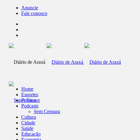
Anuncie
Fale conosco
Home
Esportes
Política
Podcasts
Sem Censura
Cultura
Cidade
Saúde
Educação
Economia