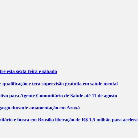
re esta sexta-feira e sábado
 qualificação e terá supervisão gratuita em saúde mental
etivo para Agente Comunitário de Saúde até 11 de agosto
engasgo durante amamentação em Araxá
tário e busca em Brasília liberação de R$ 1,5 milhão para aceler