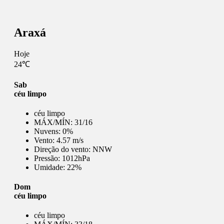
Araxá
Hoje
24℃
Sab
céu limpo
céu limpo
MÁX/MÍN:
31/16
Nuvens:
0%
Vento:
4.57 m/s
Direção do vento:
NNW
Pressão:
1012hPa
Umidade:
22%
Dom
céu limpo
céu limpo