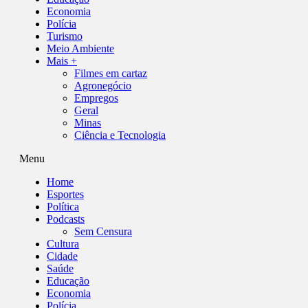
Economia
Polícia
Turismo
Meio Ambiente
Mais +
Filmes em cartaz
Agronegócio
Empregos
Geral
Minas
Ciência e Tecnologia
Menu
Home
Esportes
Política
Podcasts
Sem Censura
Cultura
Cidade
Saúde
Educação
Economia
Polícia