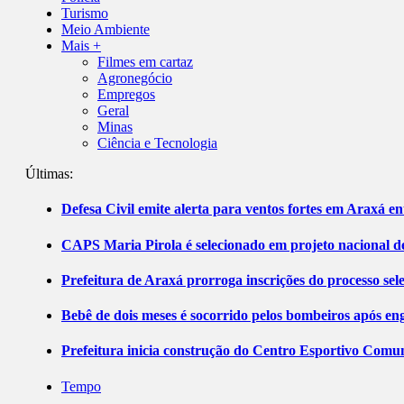
Turismo
Meio Ambiente
Mais +
Filmes em cartaz
Agronegócio
Empregos
Geral
Minas
Ciência e Tecnologia
Últimas:
Defesa Civil emite alerta para ventos fortes em Araxá ent
CAPS Maria Pirola é selecionado em projeto nacional de
Prefeitura de Araxá prorroga inscrições do processo sel
Bebê de dois meses é socorrido pelos bombeiros após 
Prefeitura inicia construção do Centro Esportivo Comuni
Tempo