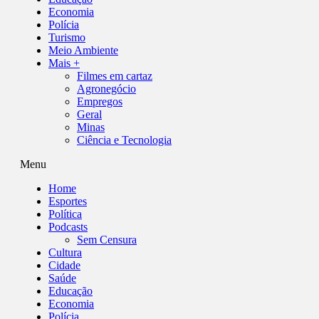
Economia
Polícia
Turismo
Meio Ambiente
Mais +
Filmes em cartaz
Agronegócio
Empregos
Geral
Minas
Ciência e Tecnologia
Menu
Home
Esportes
Política
Podcasts
Sem Censura
Cultura
Cidade
Saúde
Educação
Economia
Polícia