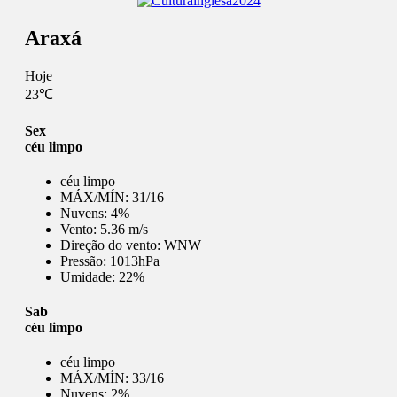
Araxá
Hoje
23℃
Sex
céu limpo
céu limpo
MÁX/MÍN:
31/16
Nuvens:
4%
Vento:
5.36 m/s
Direção do vento:
WNW
Pressão:
1013hPa
Umidade:
22%
Sab
céu limpo
céu limpo
MÁX/MÍN:
33/16
Nuvens:
2%