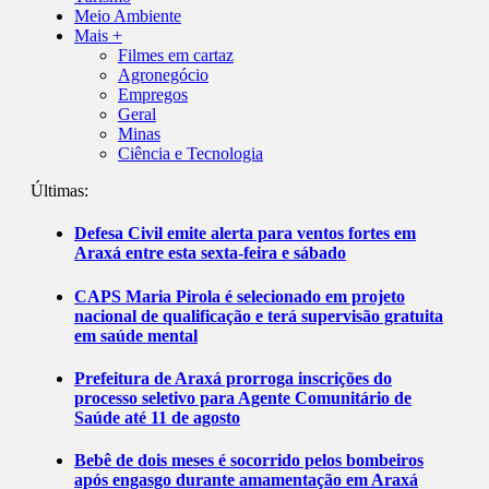
Meio Ambiente
Mais +
Filmes em cartaz
Agronegócio
Empregos
Geral
Minas
Ciência e Tecnologia
Últimas:
Defesa Civil emite alerta para ventos fortes em
Araxá entre esta sexta-feira e sábado
CAPS Maria Pirola é selecionado em projeto
nacional de qualificação e terá supervisão gratuita
em saúde mental
Prefeitura de Araxá prorroga inscrições do
processo seletivo para Agente Comunitário de
Saúde até 11 de agosto
Bebê de dois meses é socorrido pelos bombeiros
após engasgo durante amamentação em Araxá