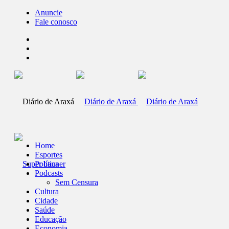
Anuncie
Fale conosco
Home
Esportes
Política
Podcasts
Sem Censura
Cultura
Cidade
Saúde
Educação
Economia